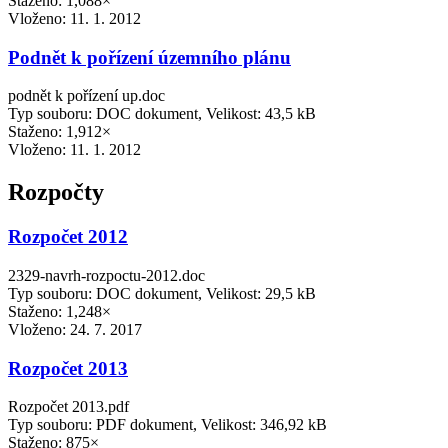
Staženo: 1,088×
Vloženo:
11. 1. 2012
Podnět k pořízení územního plánu
podnět k pořízení up.doc
Typ souboru: DOC dokument, Velikost: 43,5 kB
Staženo: 1,912×
Vloženo:
11. 1. 2012
Rozpočty
Rozpočet 2012
2329-navrh-rozpoctu-2012.doc
Typ souboru: DOC dokument, Velikost: 29,5 kB
Staženo: 1,248×
Vloženo:
24. 7. 2017
Rozpočet 2013
Rozpočet 2013.pdf
Typ souboru: PDF dokument, Velikost: 346,92 kB
Staženo: 875×