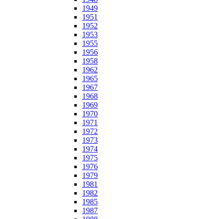
1949
1951
1952
1953
1955
1956
1958
1962
1965
1967
1968
1969
1970
1971
1972
1973
1974
1975
1976
1979
1981
1982
1985
1987