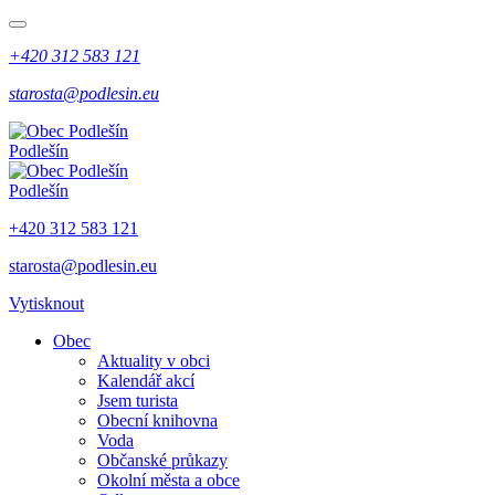
+420 312 583 121
starosta@podlesin.eu
Podlešín
Podlešín
+420 312 583 121
starosta@podlesin.eu
Vytisknout
Obec
Aktuality v obci
Kalendář akcí
Jsem turista
Obecní knihovna
Voda
Občanské průkazy
Okolní města a obce