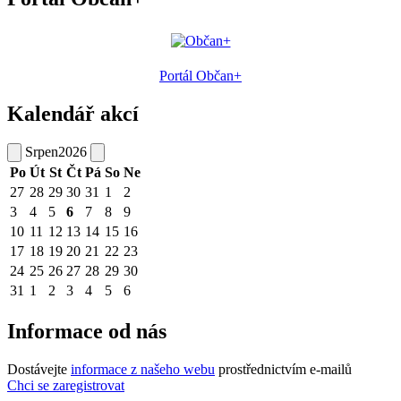
Portál Občan+
Kalendář akcí
Srpen
2026
Po
Út
St
Čt
Pá
So
Ne
27
28
29
30
31
1
2
3
4
5
6
7
8
9
10
11
12
13
14
15
16
17
18
19
20
21
22
23
24
25
26
27
28
29
30
31
1
2
3
4
5
6
Informace od nás
Dostávejte
informace z našeho webu
prostřednictvím e-mailů
Chci se zaregistrovat