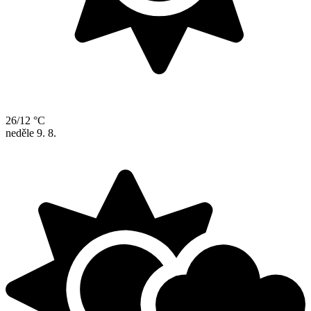
26/12 °C
neděle
9. 8.