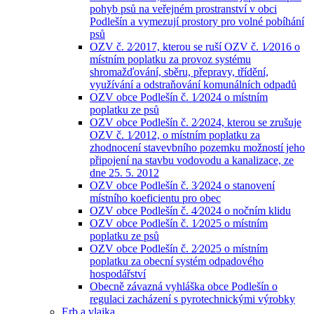
pohyb psů na veřejném prostranství v obci
Podlešín a vymezují prostory pro volné pobíhání
psů
OZV č. 2⁄2017, kterou se ruší OZV č. 1⁄2016 o
místním poplatku za provoz systému
shromažďování, sběru, přepravy, třídění,
využívání a odstraňování komunálních odpadů
OZV obce Podlešín č. 1⁄2024 o místním
poplatku ze psů
OZV obce Podlešín č. 2⁄2024, kterou se zrušuje
OZV č. 1⁄2012, o místním poplatku za
zhodnocení stavevbního pozemku možností jeho
připojení na stavbu vodovodu a kanalizace, ze
dne 25. 5. 2012
OZV obce Podlešín č. 3⁄2024 o stanovení
místního koeficientu pro obec
OZV obce Podlešín č. 4⁄2024 o nočním klidu
OZV obce Podlešín č. 1⁄2025 o místním
poplatku ze psů
OZV obce Podlešín č. 2⁄2025 o místním
poplatku za obecní systém odpadového
hospodářství
Obecně závazná vyhláška obce Podlešín o
regulaci zacházení s pyrotechnickými výrobky
Erb a vlajka