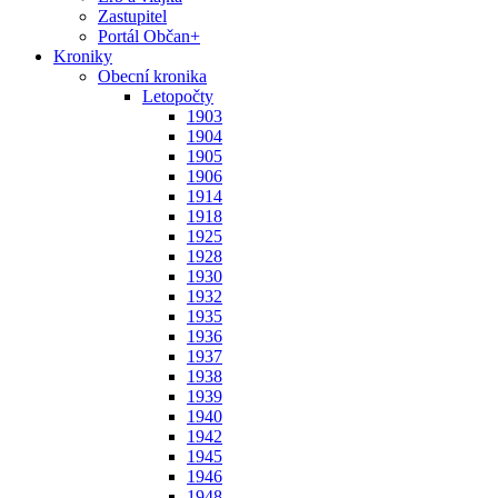
Zastupitel
Portál Občan+
Kroniky
Obecní kronika
Letopočty
1903
1904
1905
1906
1914
1918
1925
1928
1930
1932
1935
1936
1937
1938
1939
1940
1942
1945
1946
1948