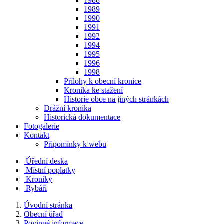
1988
1989
1990
1991
1992
1994
1995
1996
1998
Přílohy k obecní kronice
Kronika ke stažení
Historie obce na jiných stránkách
Drážní kronika
Historická dokumentace
Fotogalerie
Kontakt
Připomínky k webu
Úřední deska
Místní poplatky
Kroniky
Rybáři
Úvodní stránka
Obecní úřad
Povinné informace