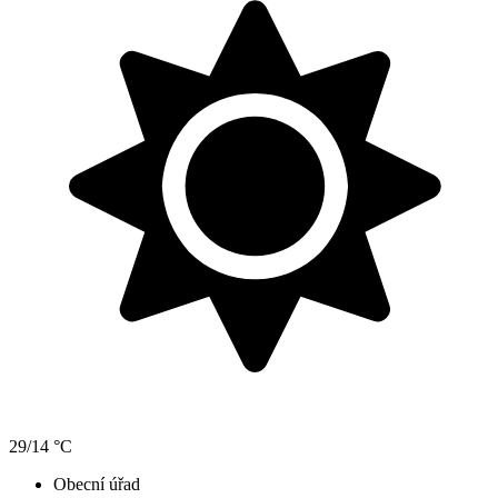
29/14 °C
Obecní úřad