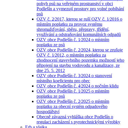
pohyb psů na veřejném prostranství v obci
Podlešín a vymezují prostory pro volné pobíhání
psů
OZV č. 2⁄2017, kterou se ruší OZV č. 1⁄2016 o
místním poplatku za provoz systému
shromažďování, sběru, přepravy, třídění,
využívání a odstraňování komunálních odpadů
OZV obce Podlešín č. 1⁄2024 o místním
poplatku ze psů
OZV obce Podlešín č. 2⁄2024, kterou se zrušuje
OZV č. 1⁄2012, o místním poplatku za
zhodnocení stavevbního pozemku možností jeho
připojení na stavbu vodovodu a kanalizace, ze
dne 25. 5. 2012
OZV obce Podlešín č. 3⁄2024 o stanovení
místního koeficientu pro obec
OZV obce Podlešín č. 4⁄2024 o nočním klidu
OZV obce Podlešín č. 1⁄2025 o místním
poplatku ze psů
OZV obce Podlešín č. 2⁄2025 o místním
poplatku za obecní systém odpadového
hospodářství
Obecně závazná vyhláška obce Podlešín o
regulaci zacházení s pyrotechnickými výrobky
Erb a vlajka