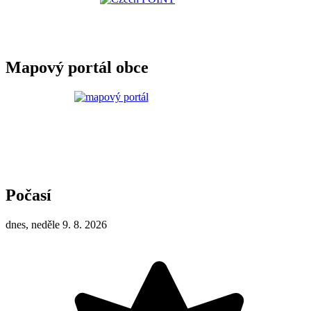
Mapový portál obce
Počasí
dnes, neděle 9. 8. 2026