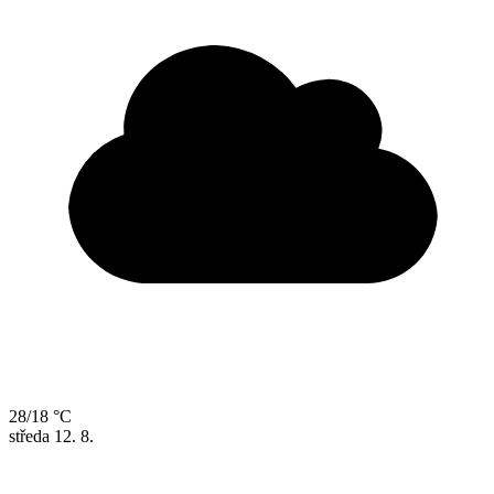
28/18 °C
středa
12. 8.