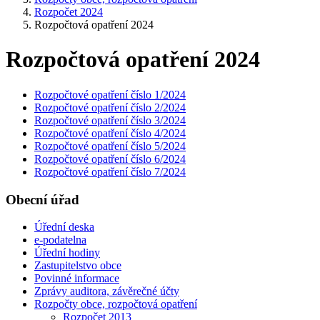
Rozpočet 2024
Rozpočtová opatření 2024
Rozpočtová opatření 2024
Rozpočtové opatření číslo 1/2024
Rozpočtové opatření číslo 2/2024
Rozpočtové opatření číslo 3/2024
Rozpočtové opatření číslo 4/2024
Rozpočtové opatření číslo 5/2024
Rozpočtové opatření číslo 6/2024
Rozpočtové opatření číslo 7/2024
Obecní úřad
Úřední deska
e-podatelna
Úřední hodiny
Zastupitelstvo obce
Povinné informace
Zprávy auditora, závěrečné účty
Rozpočty obce, rozpočtová opatření
Rozpočet 2013