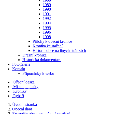
1988
1989
1990
1991
1992
1994
1995
1996
1998
Přílohy k obecní kronice
Kronika ke stažení
Historie obce na jiných stránkách
Drážní kronika
Historická dokumentace
Fotogalerie
Kontakt
Připomínky k webu
Úřední deska
Místní poplatky
Kroniky
Rybáři
Úvodní stránka
Obecní úřad
Rozpočty obce, rozpočtová opatření