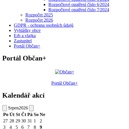
Rozpočtové opatření číslo 6⁄2024
Rozpočtové opatření číslo 7⁄2024
Rozpočet 2025
Rozpočet 2026
GDPR - ochrana osobních údajů
Vyhlášky obce
Erb a vlajka
Zastupitel
Portál Občan+
Portál Občan+
Portál Občan+
Kalendář akcí
Srpen
2026
Po
Út
St
Čt
Pá
So
Ne
27
28
29
30
31
1
2
3
4
5
6
7
8
9