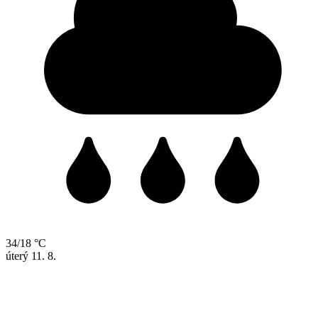
34/18 °C
úterý
11. 8.