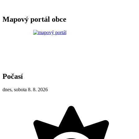
Mapový portál obce
Počasí
dnes, sobota 8. 8. 2026