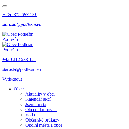
+420 312 583 121
starosta@podlesin.eu
Podlešín
Podlešín
+420 312 583 121
starosta@podlesin.eu
Vytisknout
Obec
Aktuality v obci
Kalendář akcí
Jsem turista
Obecní knihovna
Voda
Občanské průkazy
Okolní města a obce