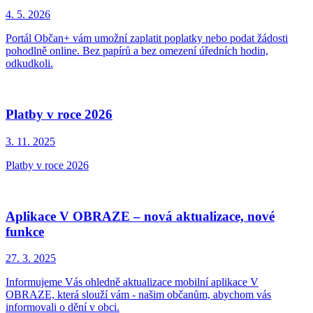
4. 5.
2026
Portál Občan+ vám umožní zaplatit poplatky nebo podat žádosti
pohodlně online. Bez papírů a bez omezení úředních hodin,
odkudkoli.
Platby v roce 2026
3. 11.
2025
Platby v roce 2026
Aplikace V OBRAZE – nová aktualizace, nové
funkce
27. 3.
2025
Informujeme Vás ohledně aktualizace mobilní aplikace V
OBRAZE, která slouží vám - našim občanům, abychom vás
informovali o dění v obci.