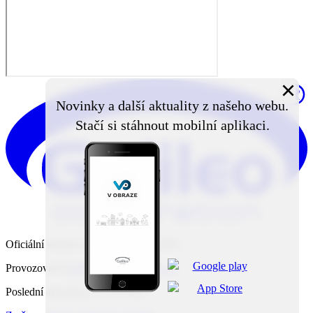
×
Novinky a další aktuality z našeho webu.
Stačí si stáhnout mobilní aplikaci.
Oficiální stránky obce Podlešín © 2026
Provozovatel
Galileo Corporation s.r.o.
Poslední aktualizace: 3. 8. 2026