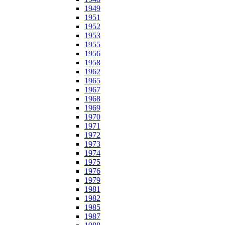
1949
1951
1952
1953
1955
1956
1958
1962
1965
1967
1968
1969
1970
1971
1972
1973
1974
1975
1976
1979
1981
1982
1985
1987