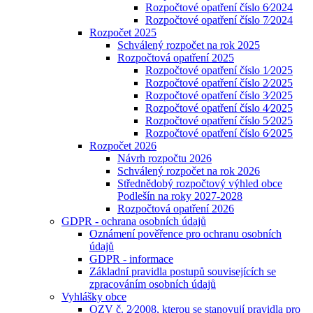
Rozpočtové opatření číslo 6⁄2024
Rozpočtové opatření číslo 7⁄2024
Rozpočet 2025
Schválený rozpočet na rok 2025
Rozpočtová opatření 2025
Rozpočtové opatření číslo 1⁄2025
Rozpočtové opatření číslo 2⁄2025
Rozpočtové opatření číslo 3⁄2025
Rozpočtové opatření číslo 4⁄2025
Rozpočtové opatření číslo 5⁄2025
Rozpočtové opatření číslo 6⁄2025
Rozpočet 2026
Návrh rozpočtu 2026
Schválený rozpočet na rok 2026
Střednědobý rozpočtový výhled obce
Podlešín na roky 2027-2028
Rozpočtová opatření 2026
GDPR - ochrana osobních údajů
Oznámení pověřence pro ochranu osobních
údajů
GDPR - informace
Základní pravidla postupů souvisejících se
zpracováním osobních údajů
Vyhlášky obce
OZV č. 2⁄2008, kterou se stanovují pravidla pro