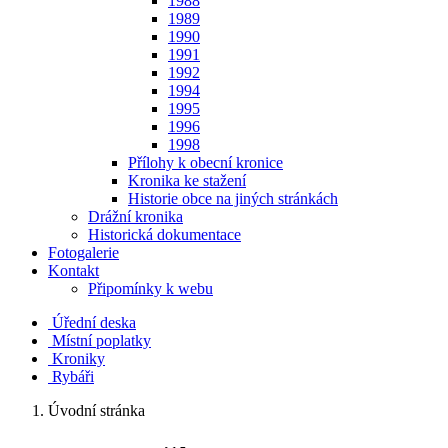
1988
1989
1990
1991
1992
1994
1995
1996
1998
Přílohy k obecní kronice
Kronika ke stažení
Historie obce na jiných stránkách
Drážní kronika
Historická dokumentace
Fotogalerie
Kontakt
Připomínky k webu
Úřední deska
Místní poplatky
Kroniky
Rybáři
Úvodní stránka