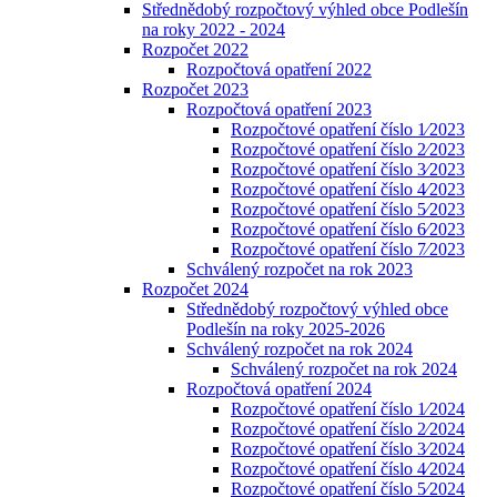
Střednědobý rozpočtový výhled obce Podlešín
na roky 2022 - 2024
Rozpočet 2022
Rozpočtová opatření 2022
Rozpočet 2023
Rozpočtová opatření 2023
Rozpočtové opatření číslo 1⁄2023
Rozpočtové opatření číslo 2⁄2023
Rozpočtové opatření číslo 3⁄2023
Rozpočtové opatření číslo 4⁄2023
Rozpočtové opatření číslo 5⁄2023
Rozpočtové opatření číslo 6⁄2023
Rozpočtové opatření číslo 7⁄2023
Schválený rozpočet na rok 2023
Rozpočet 2024
Střednědobý rozpočtový výhled obce
Podlešín na roky 2025-2026
Schválený rozpočet na rok 2024
Schválený rozpočet na rok 2024
Rozpočtová opatření 2024
Rozpočtové opatření číslo 1⁄2024
Rozpočtové opatření číslo 2⁄2024
Rozpočtové opatření číslo 3⁄2024
Rozpočtové opatření číslo 4⁄2024
Rozpočtové opatření číslo 5⁄2024