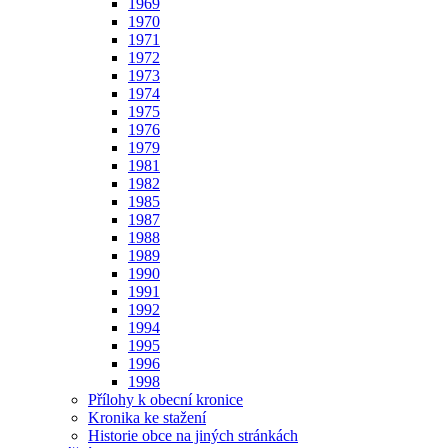
1969
1970
1971
1972
1973
1974
1975
1976
1979
1981
1982
1985
1987
1988
1989
1990
1991
1992
1994
1995
1996
1998
Přílohy k obecní kronice
Kronika ke stažení
Historie obce na jiných stránkách