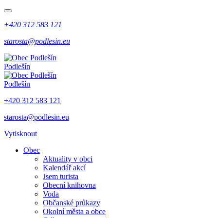
+420 312 583 121
starosta@podlesin.eu
Podlešín
Podlešín
+420 312 583 121
starosta@podlesin.eu
Vytisknout
Obec
Aktuality v obci
Kalendář akcí
Jsem turista
Obecní knihovna
Voda
Občanské průkazy
Okolní města a obce