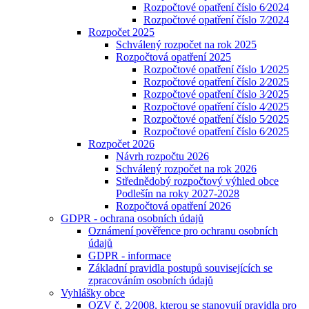
Rozpočtové opatření číslo 6⁄2024
Rozpočtové opatření číslo 7⁄2024
Rozpočet 2025
Schválený rozpočet na rok 2025
Rozpočtová opatření 2025
Rozpočtové opatření číslo 1⁄2025
Rozpočtové opatření číslo 2⁄2025
Rozpočtové opatření číslo 3⁄2025
Rozpočtové opatření číslo 4⁄2025
Rozpočtové opatření číslo 5⁄2025
Rozpočtové opatření číslo 6⁄2025
Rozpočet 2026
Návrh rozpočtu 2026
Schválený rozpočet na rok 2026
Střednědobý rozpočtový výhled obce
Podlešín na roky 2027-2028
Rozpočtová opatření 2026
GDPR - ochrana osobních údajů
Oznámení pověřence pro ochranu osobních
údajů
GDPR - informace
Základní pravidla postupů souvisejících se
zpracováním osobních údajů
Vyhlášky obce
OZV č. 2⁄2008, kterou se stanovují pravidla pro