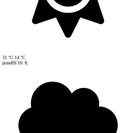
31 °C
14 °C
pondělí
10. 8.