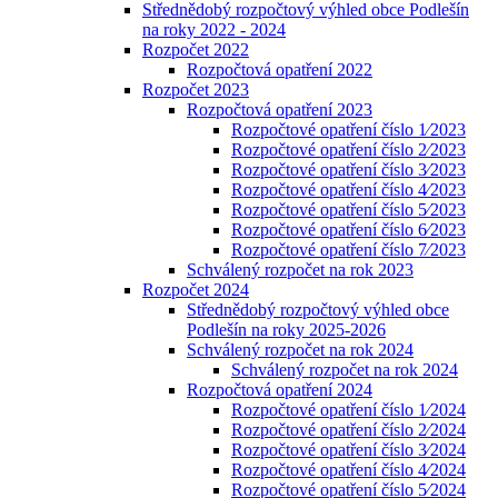
Střednědobý rozpočtový výhled obce Podlešín
na roky 2022 - 2024
Rozpočet 2022
Rozpočtová opatření 2022
Rozpočet 2023
Rozpočtová opatření 2023
Rozpočtové opatření číslo 1⁄2023
Rozpočtové opatření číslo 2⁄2023
Rozpočtové opatření číslo 3⁄2023
Rozpočtové opatření číslo 4⁄2023
Rozpočtové opatření číslo 5⁄2023
Rozpočtové opatření číslo 6⁄2023
Rozpočtové opatření číslo 7⁄2023
Schválený rozpočet na rok 2023
Rozpočet 2024
Střednědobý rozpočtový výhled obce
Podlešín na roky 2025-2026
Schválený rozpočet na rok 2024
Schválený rozpočet na rok 2024
Rozpočtová opatření 2024
Rozpočtové opatření číslo 1⁄2024
Rozpočtové opatření číslo 2⁄2024
Rozpočtové opatření číslo 3⁄2024
Rozpočtové opatření číslo 4⁄2024
Rozpočtové opatření číslo 5⁄2024