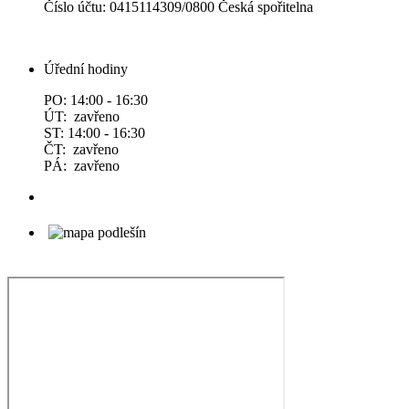
Číslo účtu: 0415114309/0800 Česká spořitelna
Úřední hodiny
PO: 14:00 - 16:30
ÚT: zavřeno
ST: 14:00 - 16:30
ČT: zavřeno
PÁ: zavřeno