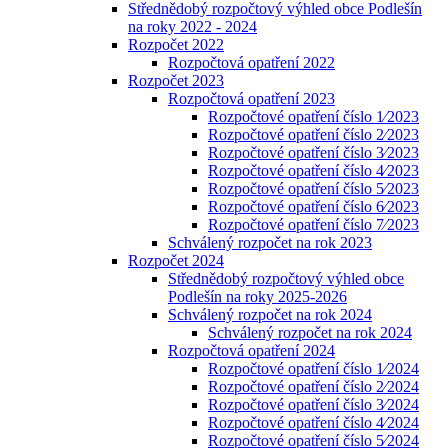
Střednědobý rozpočtový výhled obce Podlešín
na roky 2022 - 2024
Rozpočet 2022
Rozpočtová opatření 2022
Rozpočet 2023
Rozpočtová opatření 2023
Rozpočtové opatření číslo 1⁄2023
Rozpočtové opatření číslo 2⁄2023
Rozpočtové opatření číslo 3⁄2023
Rozpočtové opatření číslo 4⁄2023
Rozpočtové opatření číslo 5⁄2023
Rozpočtové opatření číslo 6⁄2023
Rozpočtové opatření číslo 7⁄2023
Schválený rozpočet na rok 2023
Rozpočet 2024
Střednědobý rozpočtový výhled obce
Podlešín na roky 2025-2026
Schválený rozpočet na rok 2024
Schválený rozpočet na rok 2024
Rozpočtová opatření 2024
Rozpočtové opatření číslo 1⁄2024
Rozpočtové opatření číslo 2⁄2024
Rozpočtové opatření číslo 3⁄2024
Rozpočtové opatření číslo 4⁄2024
Rozpočtové opatření číslo 5⁄2024