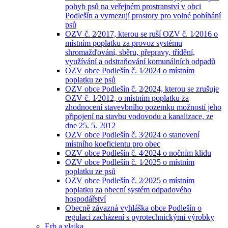
pohyb psů na veřejném prostranství v obci
Podlešín a vymezují prostory pro volné pobíhání
psů
OZV č. 2⁄2017, kterou se ruší OZV č. 1⁄2016 o
místním poplatku za provoz systému
shromažďování, sběru, přepravy, třídění,
využívání a odstraňování komunálních odpadů
OZV obce Podlešín č. 1⁄2024 o místním
poplatku ze psů
OZV obce Podlešín č. 2⁄2024, kterou se zrušuje
OZV č. 1⁄2012, o místním poplatku za
zhodnocení stavevbního pozemku možností jeho
připojení na stavbu vodovodu a kanalizace, ze
dne 25. 5. 2012
OZV obce Podlešín č. 3⁄2024 o stanovení
místního koeficientu pro obec
OZV obce Podlešín č. 4⁄2024 o nočním klidu
OZV obce Podlešín č. 1⁄2025 o místním
poplatku ze psů
OZV obce Podlešín č. 2⁄2025 o místním
poplatku za obecní systém odpadového
hospodářství
Obecně závazná vyhláška obce Podlešín o
regulaci zacházení s pyrotechnickými výrobky
Erb a vlajka