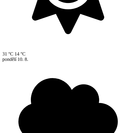
31 °C
14 °C
pondělí
10. 8.