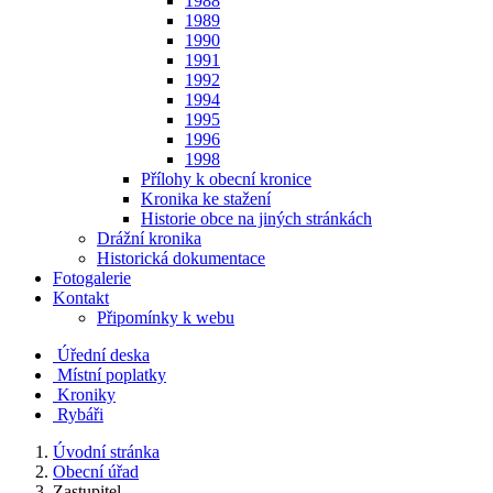
1988
1989
1990
1991
1992
1994
1995
1996
1998
Přílohy k obecní kronice
Kronika ke stažení
Historie obce na jiných stránkách
Drážní kronika
Historická dokumentace
Fotogalerie
Kontakt
Připomínky k webu
Úřední deska
Místní poplatky
Kroniky
Rybáři
Úvodní stránka
Obecní úřad
Zastupitel