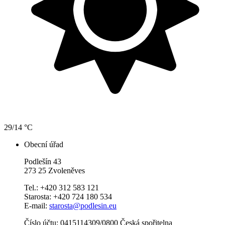
29/14 °C
Obecní úřad
Podlešín 43
273 25 Zvoleněves
Tel.: +420 312 583 121
Starosta: +420 724 180 534
E-mail:
starosta@podlesin.eu
Číslo účtu: 0415114309/0800 Česká spořitelna