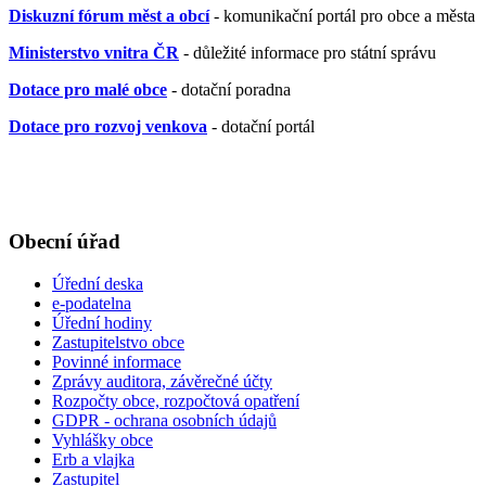
Diskuzní fórum měst a obcí
- komunikační portál pro obce a města
Ministerstvo vnitra ČR
- důležité informace pro státní správu
Dotace pro malé obce
- dotační poradna
Dotace pro rozvoj venkova
- dotační portál
Obecní úřad
Úřední deska
e-podatelna
Úřední hodiny
Zastupitelstvo obce
Povinné informace
Zprávy auditora, závěrečné účty
Rozpočty obce, rozpočtová opatření
GDPR - ochrana osobních údajů
Vyhlášky obce
Erb a vlajka
Zastupitel