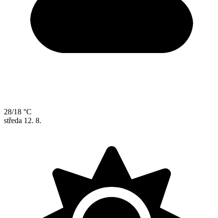
28/18 °C
středa
12. 8.