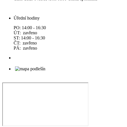
Úřední hodiny
PO: 14:00 - 16:30
ÚT: zavřeno
ST: 14:00 - 16:30
ČT: zavřeno
PÁ: zavřeno