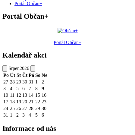
Portál Občan+
Portál Občan+
Portál Občan+
Kalendář akcí
Srpen
2026
Po
Út
St
Čt
Pá
So
Ne
27
28
29
30
31
1
2
3
4
5
6
7
8
9
10
11
12
13
14
15
16
17
18
19
20
21
22
23
24
25
26
27
28
29
30
31
1
2
3
4
5
6
Informace od nás