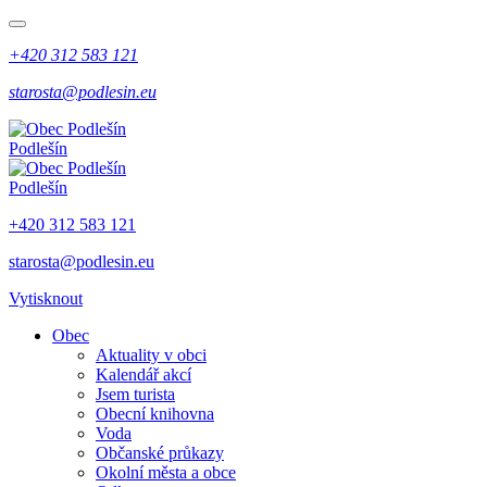
+420 312 583 121
starosta@podlesin.eu
Podlešín
Podlešín
+420 312 583 121
starosta@podlesin.eu
Vytisknout
Obec
Aktuality v obci
Kalendář akcí
Jsem turista
Obecní knihovna
Voda
Občanské průkazy
Okolní města a obce