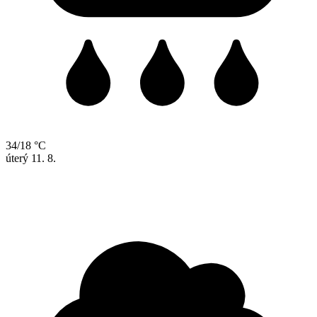
34/18 °C
úterý
11. 8.