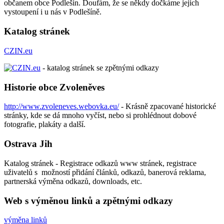
občanem obce Podlešín. Doufám, že se někdy dočkáme jejich
vystoupení i u nás v Podlešíně.
Katalog stránek
CZIN.eu
- katalog stránek se zpětnými odkazy
Historie obce Zvoleněves
http://www.zvoleneves.webovka.eu/
- Krásně zpacované historické
stránky, kde se dá mnoho vyčíst, nebo si prohlédnout dobové
fotografie, plakáty a další.
Ostrava Jih
Katalog stránek - Registrace odkazů www stránek, registrace
uživatelů s možností přidání článků, odkazů, banerová reklama,
partnerská výměna odkazů, downloads, etc.
Web s výměnou linků a zpětnými odkazy
výměna linků