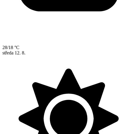
28/18 °C
středa
12. 8.