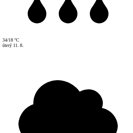
34/18 °C
úterý
11. 8.