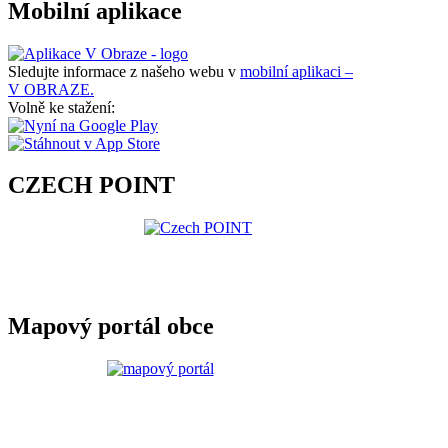
Mobilní aplikace
Sledujte informace z našeho webu v
mobilní aplikaci –
V OBRAZE.
Volně ke stažení:
CZECH POINT
Mapový portál obce