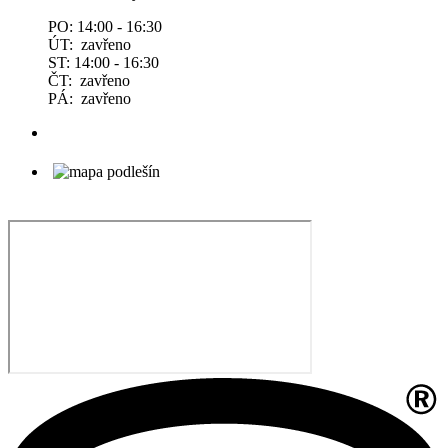
PO: 14:00 - 16:30
ÚT: zavřeno
ST: 14:00 - 16:30
ČT: zavřeno
PÁ: zavřeno