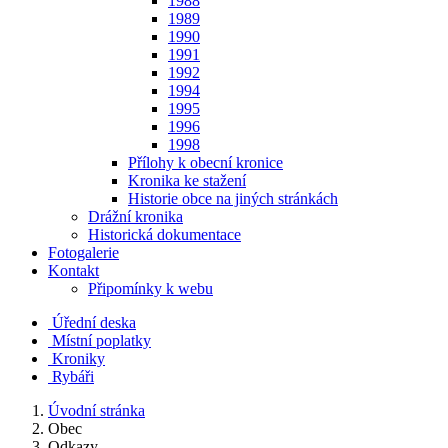
1988
1989
1990
1991
1992
1994
1995
1996
1998
Přílohy k obecní kronice
Kronika ke stažení
Historie obce na jiných stránkách
Drážní kronika
Historická dokumentace
Fotogalerie
Kontakt
Připomínky k webu
Úřední deska
Místní poplatky
Kroniky
Rybáři
Úvodní stránka
Obec
Odkazy