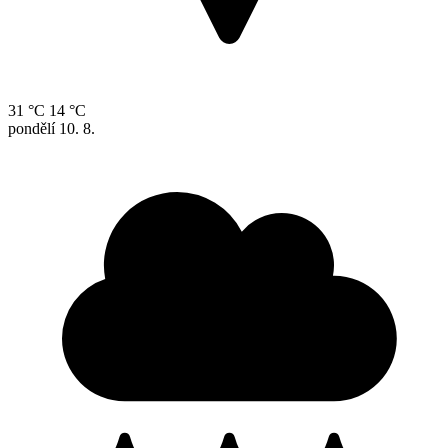
31 °C
14 °C
pondělí
10. 8.