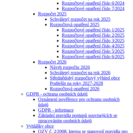
Rozpočtové opatření číslo 6⁄2024
Rozpočtové opatření číslo 7⁄2024
Rozpočet 2025
Schválený rozpočet na rok 2025
Rozpočtová opatření 2025
Rozpočtové opatření číslo 1⁄2025
Rozpočtové opatření číslo 2⁄2025
Rozpočtové opatření číslo 3⁄2025
Rozpočtové opatření číslo 4⁄2025
Rozpočtové opatření číslo 5⁄2025
Rozpočtové opatření číslo 6⁄2025
Rozpočet 2026
Návrh rozpočtu 2026
Schválený rozpočet na rok 2026
Střednědobý rozpočtový výhled obce
Podlešín na roky 2027-2028
Rozpočtová opatření 2026
GDPR - ochrana osobních údajů
Oznámení pověřence pro ochranu osobních
údajů
GDPR - informace
Základní pravidla postupů souvisejících se
zpracováním osobních údajů
Vyhlášky obce
OZV č. 2⁄2008, kterou se stanovují pravidla pro