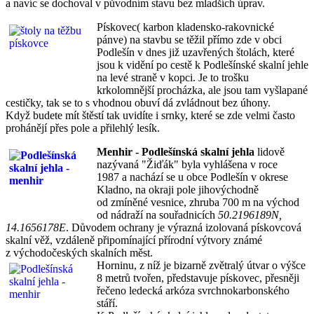
a navíc se dochoval v původním stavu bez mladších úprav.
Pískovec( karbon kladensko-rakovnické
pánve) na stavbu se těžil přímo zde v obci
Podlešín v dnes již uzavřených štolách, které
jsou k vidění po cestě k Podlešínské skalní jehle
na levé straně v kopci. Je to trošku
krkolomnější procházka, ale jsou tam vyšlapané
cestičky, tak se to s vhodnou obuví dá zvládnout bez úhony.
Když budete mít štěstí tak uvidíte i srnky, které se zde velmi často
prohánějí přes pole a přilehlý lesík.
Menhir - Podlešínská skalní jehla
lidově
nazývaná "Žiďák" byla vyhlášena v roce
1987 a nachází se u obce Podlešín v okrese
Kladno, na okraji pole jihovýchodně
od zmíněné vesnice, zhruba 700 m na východ
od nádraží na souřadnicích
50.2196189N,
14.1656178E
. Důvodem ochrany je výrazná izolovaná pískovcová
skalní věž, vzdáleně připomínající přírodní výtvory známé
z východočeských skalních měst.
Horninu, z níž je bizarně zvětralý útvar o výšce
8 metrů tvořen, představuje pískovec, přesněji
řečeno ledecká arkóza svrchnokarbonského
stáří.