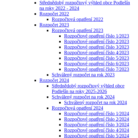
Střednědobý rozpočtový výhled obce Podlešín
na roky 2022 - 2024
Rozpočet 2022
Rozpočtová opatření 2022
Rozpočet 2023
Rozpočtová opatření 2023
Rozpočtové opatření číslo 1⁄2023
Rozpočtové opatření číslo 2⁄2023
Rozpočtové opatření číslo 3⁄2023
Rozpočtové opatření číslo 4⁄2023
Rozpočtové opatření číslo 5⁄2023
Rozpočtové opatření číslo 6⁄2023
Rozpočtové opatření číslo 7⁄2023
Schválený rozpočet na rok 2023
Rozpočet 2024
Střednědobý rozpočtový výhled obce
Podlešín na roky 2025-2026
Schválený rozpočet na rok 2024
Schválený rozpočet na rok 2024
Rozpočtová opatření 2024
Rozpočtové opatření číslo 1⁄2024
Rozpočtové opatření číslo 2⁄2024
Rozpočtové opatření číslo 3⁄2024
Rozpočtové opatření číslo 4⁄2024
Rozpočtové opatření číslo 5⁄2024