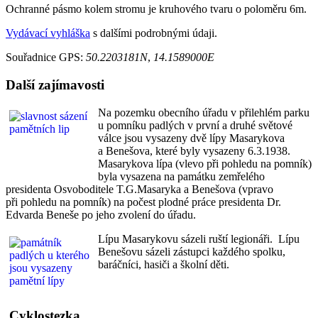
Ochranné pásmo kolem stromu je kruhového tvaru o poloměru 6m.
Vydávací vyhláška
s dalšími podrobnými údaji.
Souřadnice GPS:
50.2203181N
,
14.1589000E
Další zajímavosti
Na pozemku obecního úřadu v přilehlém parku
u pomníku padlých v první a druhé světové
válce jsou vysazeny dvě lípy Masarykova
a Benešova, které byly vysazeny 6.3.1938.
Masarykova lípa (vlevo při pohledu na pomník)
byla vysazena na památku zemřelého
presidenta Osvoboditele T.G.Masaryka a Benešova (vpravo
při pohledu na pomník) na počest plodné práce presidenta Dr.
Edvarda Beneše po jeho zvolení do úřadu.
Lípu Masarykovu sázeli ruští legionáři. Lípu
Benešovu sázeli zástupci každého spolku,
baráčníci, hasiči a školní děti.
Cyklostezka