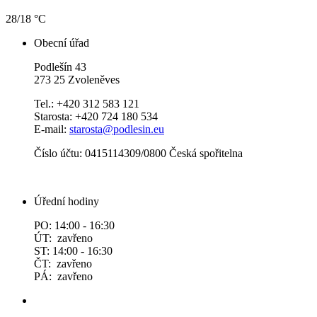
28/18 °C
Obecní úřad
Podlešín 43
273 25 Zvoleněves
Tel.: +420 312 583 121
Starosta: +420 724 180 534
E-mail:
starosta@podlesin.eu
Číslo účtu: 0415114309/0800 Česká spořitelna
Úřední hodiny
PO: 14:00 - 16:30
ÚT: zavřeno
ST: 14:00 - 16:30
ČT: zavřeno
PÁ: zavřeno