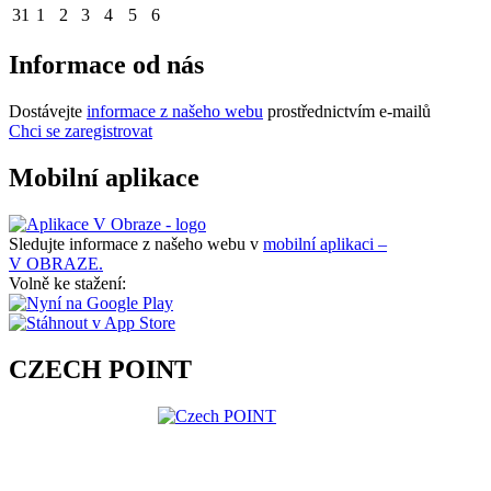
31
1
2
3
4
5
6
Informace od nás
Dostávejte
informace z našeho webu
prostřednictvím e-mailů
Chci se zaregistrovat
Mobilní aplikace
Sledujte informace z našeho webu v
mobilní aplikaci –
V OBRAZE.
Volně ke stažení:
CZECH POINT