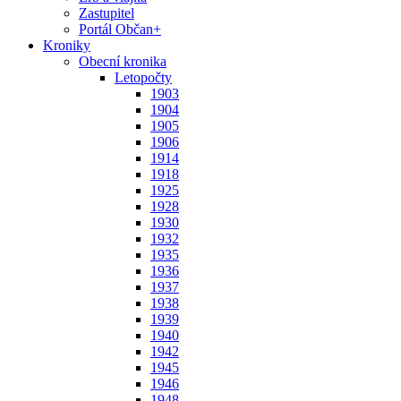
Zastupitel
Portál Občan+
Kroniky
Obecní kronika
Letopočty
1903
1904
1905
1906
1914
1918
1925
1928
1930
1932
1935
1936
1937
1938
1939
1940
1942
1945
1946
1948