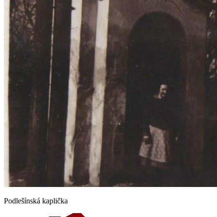
Podlešínská kaplička