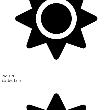
26/11 °C
čtvrtek
13. 8.