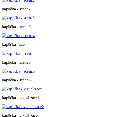
kaplička - scéna2
kaplička - scéna3
kaplička - scéna4
kaplička - scéna5
kaplička - scéna6
kaplička - vizualizace1
kaplička - vizualizace2