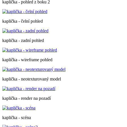
kaplička - pohled z boku 2
kaplička - čelní pohled
kaplička - zadní pohled
kaplička - wireframe pohled
kaplička - neotexturovaný model
kaplička - render na pozadí
kaplička - scéna