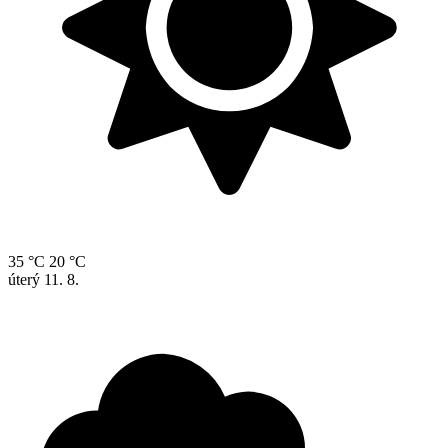
35 °C
20 °C
úterý
11. 8.