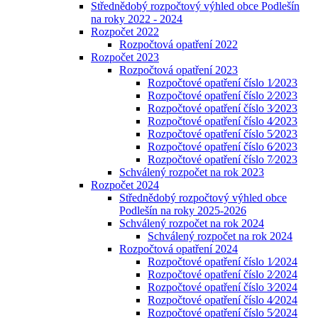
Střednědobý rozpočtový výhled obce Podlešín
na roky 2022 - 2024
Rozpočet 2022
Rozpočtová opatření 2022
Rozpočet 2023
Rozpočtová opatření 2023
Rozpočtové opatření číslo 1⁄2023
Rozpočtové opatření číslo 2⁄2023
Rozpočtové opatření číslo 3⁄2023
Rozpočtové opatření číslo 4⁄2023
Rozpočtové opatření číslo 5⁄2023
Rozpočtové opatření číslo 6⁄2023
Rozpočtové opatření číslo 7⁄2023
Schválený rozpočet na rok 2023
Rozpočet 2024
Střednědobý rozpočtový výhled obce
Podlešín na roky 2025-2026
Schválený rozpočet na rok 2024
Schválený rozpočet na rok 2024
Rozpočtová opatření 2024
Rozpočtové opatření číslo 1⁄2024
Rozpočtové opatření číslo 2⁄2024
Rozpočtové opatření číslo 3⁄2024
Rozpočtové opatření číslo 4⁄2024
Rozpočtové opatření číslo 5⁄2024