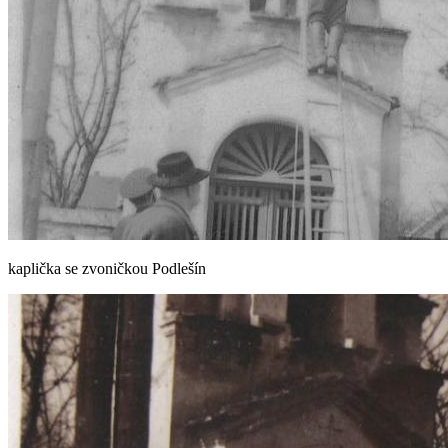
kaplička se zvoničkou Podlešín