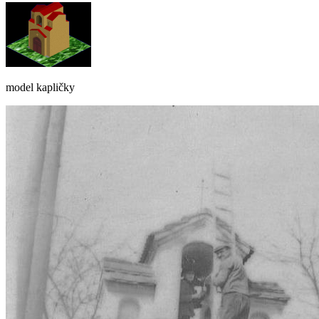
model kapličky