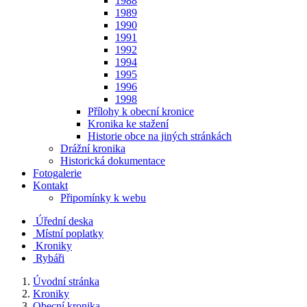
1988
1989
1990
1991
1992
1994
1995
1996
1998
Přílohy k obecní kronice
Kronika ke stažení
Historie obce na jiných stránkách
Drážní kronika
Historická dokumentace
Fotogalerie
Kontakt
Připomínky k webu
Úřední deska
Místní poplatky
Kroniky
Rybáři
Úvodní stránka
Kroniky
Obecní kronika