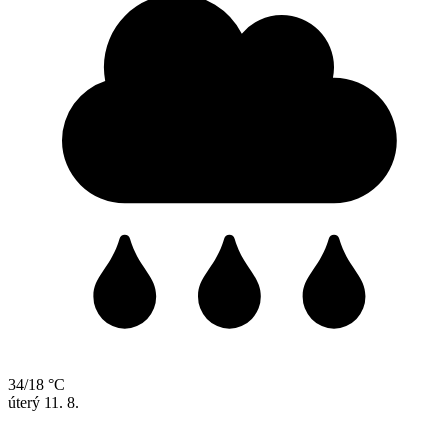
34/18 °C
úterý
11. 8.