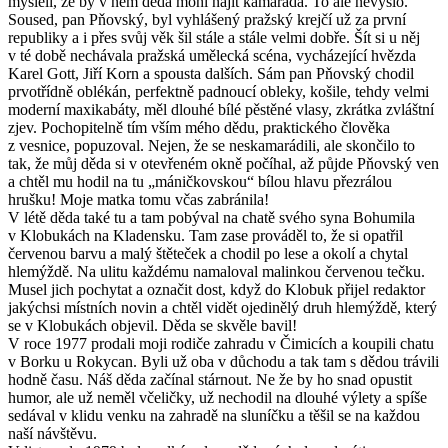
mysleli, že by v něm děda mohl najít kamaráda. To ale nevyšlo.
Soused, pan Pňovský, byl vyhlášený pražský krejčí už za první
republiky a i přes svůj věk šil stále a stále velmi dobře. Šít si u něj
v té době nechávala pražská umělecká scéna, vycházející hvězda
Karel Gott, Jiří Korn a spousta dalších. Sám pan Pňovský chodil
prvotřídně oblékán, perfektně padnoucí obleky, košile, tehdy velmi
moderní maxikabáty, měl dlouhé bílé pěstěné vlasy, zkrátka zvláštní
zjev. Pochopitelně tím vším mého dědu, praktického člověka
z vesnice, popuzoval. Nejen, že se neskamarádili, ale skončilo to
tak, že můj děda si v otevřeném okně počíhal, až půjde Pňovský ven
a chtěl mu hodil na tu „máničkovskou“ bílou hlavu přezrálou
hrušku! Moje matka tomu včas zabránila!
V létě děda také tu a tam pobýval na chatě svého syna Bohumila
v Klobukách na Kladensku. Tam zase prováděl to, že si opatřil
červenou barvu a malý štěteček a chodil po lese a okolí a chytal
hlemýždě. Na ulitu každému namaloval malinkou červenou tečku.
Musel jich pochytat a označit dost, když do Klobuk přijel redaktor
jakýchsi místních novin a chtěl vidět ojedinělý druh hlemýždě, který
se v Klobukách objevil. Děda se skvěle bavil!
V roce 1977 prodali moji rodiče zahradu v Čimicích a koupili chatu
v Borku u Rokycan. Byli už oba v důchodu a tak tam s dědou trávili
hodně času. Náš děda začínal stárnout. Ne že by ho snad opustit
humor, ale už neměl včeličky, už nechodil na dlouhé výlety a spíše
sedával v klidu venku na zahradě na sluníčku a těšil se na každou
naší návštěvu.