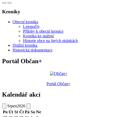
Kroniky
Obecní kronika
Letopočty
Přílohy k obecní kronice
Kronika ke stažení
Historie obce na jiných stránkách
Drážní kronika
Historická dokumentace
Portál Občan+
Portál Občan+
Kalendář akcí
Srpen
2026
Po
Út
St
Čt
Pá
So
Ne