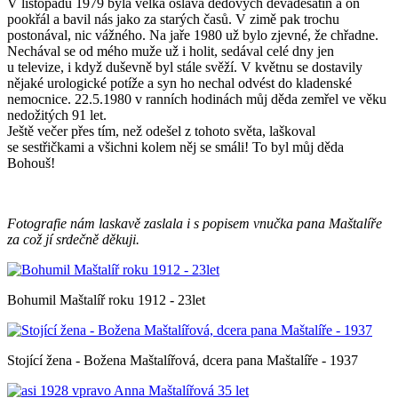
V listopadu 1979 byla velká oslava dědových devadesátin a on
pookřál a bavil nás jako za starých časů. V zimě pak trochu
postonával, nic vážného. Na jaře 1980 už bylo zjevné, že chřadne.
Nechával se od mého muže už i holit, sedával celé dny jen
u televize, i když duševně byl stále svěží. V květnu se dostavily
nějaké urologické potíže a syn ho nechal odvést do kladenské
nemocnice. 22.5.1980 v ranních hodinách můj děda zemřel ve věku
nedožitých 91 let.
Ještě večer přes tím, než odešel z tohoto světa, laškoval
se sestřičkami a všichni kolem něj se smáli! To byl můj děda
Bohouš!
Fotografie nám laskavě zaslala i s popisem vnučka pana Maštalíře
za což jí srdečně děkuji.
Bohumil Maštalíř roku 1912 - 23let
Stojící žena - Božena Maštalířová, dcera pana Maštalíře - 1937