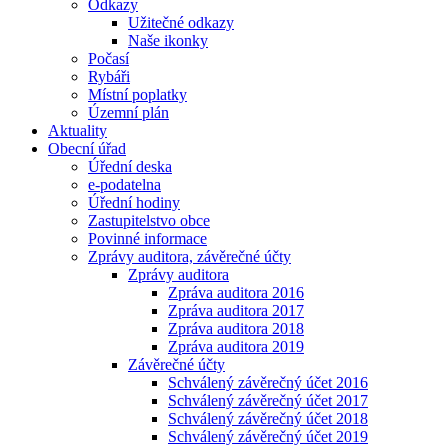
Odkazy
Užitečné odkazy
Naše ikonky
Počasí
Rybáři
Místní poplatky
Územní plán
Aktuality
Obecní úřad
Úřední deska
e-podatelna
Úřední hodiny
Zastupitelstvo obce
Povinné informace
Zprávy auditora, závěrečné účty
Zprávy auditora
Zpráva auditora 2016
Zpráva auditora 2017
Zpráva auditora 2018
Zpráva auditora 2019
Závěrečné účty
Schválený závěrečný účet 2016
Schválený závěrečný účet 2017
Schválený závěrečný účet 2018
Schválený závěrečný účet 2019