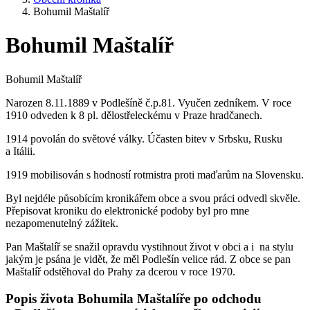
Bohumil Maštalíř
Bohumil Maštalíř
Bohumil Maštalíř
Narozen 8.11.1889 v Podlešíně č.p.81. Vyučen zedníkem. V roce
1910 odveden k 8 pl. dělostřeleckému v Praze hradčanech.
1914 povolán do světové války. Účasten bitev v Srbsku, Rusku
a Itálii.
1919 mobilisován s hodností rotmistra proti maďarům na Slovensku.
Byl nejdéle působícím kronikářem obce a svou práci odvedl skvěle.
Přepisovat kroniku do elektronické podoby byl pro mne
nezapomenutelný zážitek.
Pan Maštalíř se snažil opravdu vystihnout život v obci a i na stylu
jakým je psána je vidět, že měl Podlešín velice rád. Z obce se pan
Maštalíř odstěhoval do Prahy za dcerou v roce 1970.
Popis života Bohumila Maštalíře po odchodu