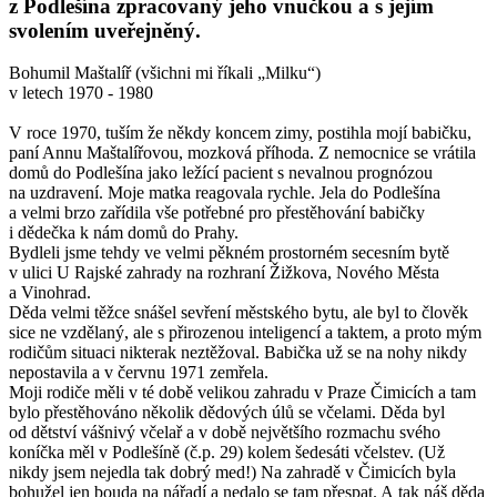
z Podlešína zpracovaný jeho vnučkou a s jejím
svolením uveřejněný.
Bohumil Maštalíř (všichni mi říkali „Milku“)
v letech 1970 - 1980
V roce 1970, tuším že někdy koncem zimy, postihla mojí babičku,
paní Annu Maštalířovou, mozková příhoda. Z nemocnice se vrátila
domů do Podlešína jako ležící pacient s nevalnou prognózou
na uzdravení. Moje matka reagovala rychle. Jela do Podlešína
a velmi brzo zařídila vše potřebné pro přestěhování babičky
i dědečka k nám domů do Prahy.
Bydleli jsme tehdy ve velmi pěkném prostorném secesním bytě
v ulici U Rajské zahrady na rozhraní Žižkova, Nového Města
a Vinohrad.
Děda velmi těžce snášel sevření městského bytu, ale byl to člověk
sice ne vzdělaný, ale s přirozenou inteligencí a taktem, a proto mým
rodičům situaci nikterak neztěžoval. Babička už se na nohy nikdy
nepostavila a v červnu 1971 zemřela.
Moji rodiče měli v té době velikou zahradu v Praze Čimicích a tam
bylo přestěhováno několik dědových úlů se včelami. Děda byl
od dětství vášnivý včelař a v době největšího rozmachu svého
koníčka měl v Podlešíně (č.p. 29) kolem šedesáti včelstev. (Už
nikdy jsem nejedla tak dobrý med!) Na zahradě v Čimicích byla
bohužel jen bouda na nářadí a nedalo se tam přespat. A tak náš děda