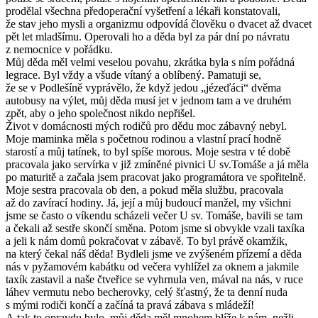
prodělal všechna předoperační vyšetření a lékaři konstatovali,
že stav jeho mysli a organizmu odpovídá člověku o dvacet až dvacet
pět let mladšímu. Operovali ho a děda byl za pár dní po návratu
z nemocnice v pořádku.
Můj děda měl velmi veselou povahu, zkrátka byla s ním pořádná
legrace. Byl vždy a všude vítaný a oblíbený. Pamatuji se,
že se v Podlešíně vyprávělo, že když jedou „jézeďáci“ dvěma
autobusy na výlet, můj děda musí jet v jednom tam a ve druhém
zpět, aby o jeho společnost nikdo nepřišel.
Život v domácnosti mých rodičů pro dědu moc zábavný nebyl.
Moje maminka měla s početnou rodinou a vlastní prací hodně
starostí a můj tatínek, to byl spíše morous. Moje sestra v té době
pracovala jako servírka v již zmíněné pivnici U sv.Tomáše a já měla
po maturitě a začala jsem pracovat jako programátora ve spořitelně.
Moje sestra pracovala ob den, a pokud měla službu, pracovala
až do zavírací hodiny. Já, její a můj budoucí manžel, my všichni
jsme se často o víkendu scházeli večer U sv. Tomáše, bavili se tam
a čekali až sestře skončí směna. Potom jsme si obvykle vzali taxíka
a jeli k nám domů pokračovat v zábavě. To byl právě okamžik,
na který čekal náš děda! Bydleli jsme ve zvýšeném přízemí a děda
nás v pyžamovém kabátku od večera vyhlížel za oknem a jakmile
taxík zastavil a naše čtveřice se vyhrnula ven, mával na nás, v ruce
láhev vermutu nebo becherovky, celý šťastný, že ta denní nuda
s mými rodiči končí a začíná ta pravá zábava s mládeží!
A tak to opravdu bylo, můj děda měl mnohem blíže k nám, nežli