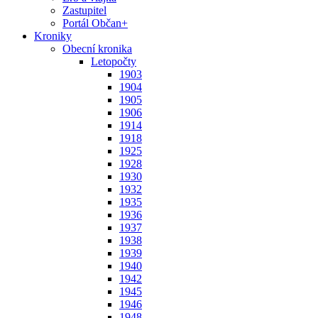
Zastupitel
Portál Občan+
Kroniky
Obecní kronika
Letopočty
1903
1904
1905
1906
1914
1918
1925
1928
1930
1932
1935
1936
1937
1938
1939
1940
1942
1945
1946
1948