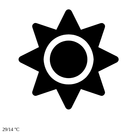
29/14 °C