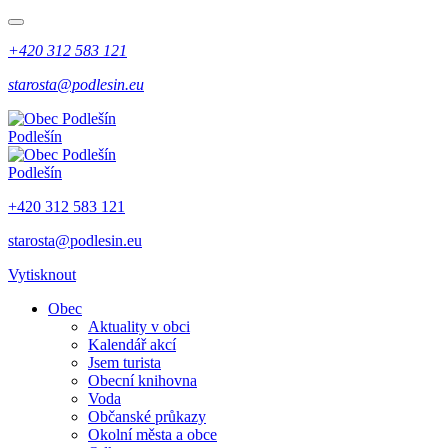
+420 312 583 121
starosta@podlesin.eu
Podlešín
Podlešín
+420 312 583 121
starosta@podlesin.eu
Vytisknout
Obec
Aktuality v obci
Kalendář akcí
Jsem turista
Obecní knihovna
Voda
Občanské průkazy
Okolní města a obce